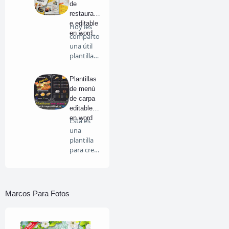
de
restaurant
e editable
Hoy les
en word
comparto
una útil
plantilla
de menú
par…
Plantillas
de menú
de carpa
editable
en word
Esta es
una
plantilla
para crear
un menú
de mesa,
…
Marcos Para Fotos